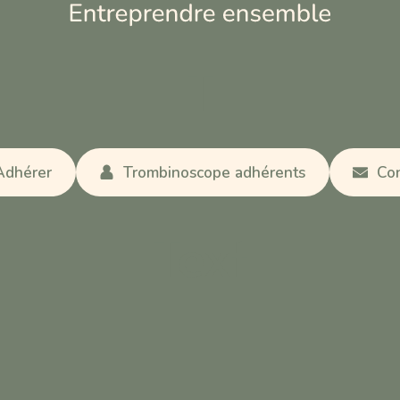
T
Adhérer
Trombinoscope adhérents
Con
Text